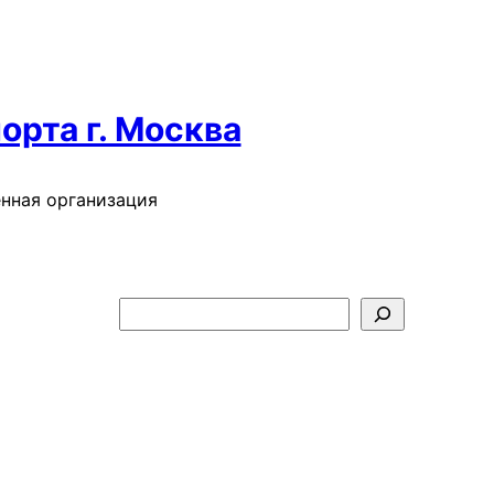
орта г. Москва
нная организация
П
о
и
с
к