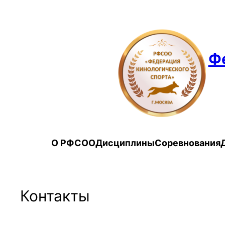
Перейти
к
содержимому
Фе
О РФСОО
Дисциплины
Соревнования
Контакты