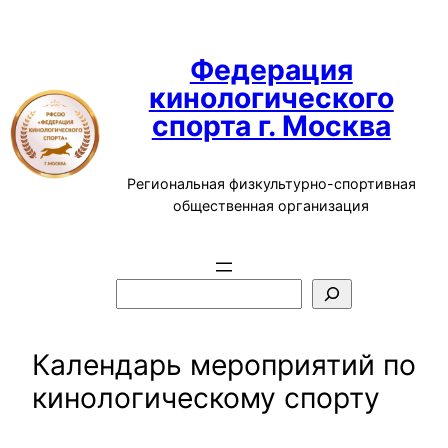
Перейти
к
Федерация
содержимому
кинологического
спорта г. Москва
Региональная физкультурно-спортивная
общественная организация
П
о
и
Календарь мероприятий по
с
кинологическому спорту
к