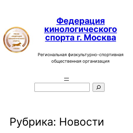
Перейти
к
Федерация
содержимому
кинологического
спорта г. Москва
Региональная физкультурно-спортивная
общественная организация
П
о
и
с
к
Рубрика:
Новости