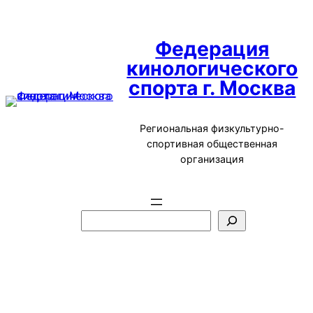
Перейти
к
Федерация
содержимому
кинологического
спорта г. Москва
Региональная физкультурно-
спортивная общественная
организация
П
о
и
с
к