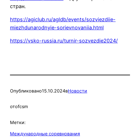
стран.
https://agiclub.ru/agldb/events/sozviezdiie-
miezhdunarodnyie-sorievnovaniia.html
https://vsko-russia.ru/turnir-sozvezdie2024/
Опубликовано
15.10.2024
в
Новости
от
ofcsm
Метки:
Международные соревнования