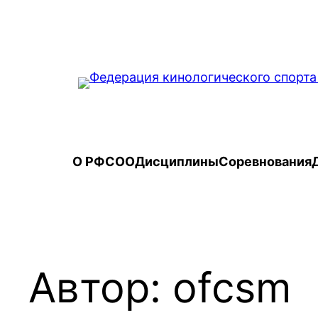
Перейти
к
содержимому
О РФСОО
Дисциплины
Соревнования
Автор:
ofcsm