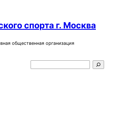
кого спорта г. Москва
ивная общественная организация
П
о
и
с
к